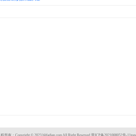
权所有：Copyright © 2023 blifadian.com All Right Reserved
晋ICP备2021008052号-11
ton