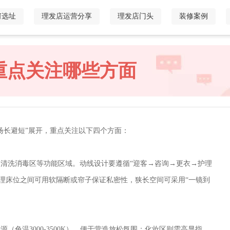
何选址
理发店运营分享
理发店门头
装修案例
重点关注哪些方面
扬长避短”展开，重点关注以下四个方面：
洗消毒区等功能区域。动线设计要遵循“迎客→咨询→更衣→护理
理床位之间可用软隔断或帘子保证私密性，狭长空间可采用“一镜到
温3000-3500K），便于营造放松氛围；化妆区则需高显指