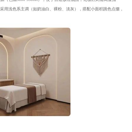
间宜采用浅色系主调（如奶油白、裸粉、淡灰），搭配小面积跳色点缀，