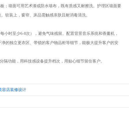
板；墙面可用艺术漆或防水墙布，既有质感又耐擦洗。护理区墙面要
质。软装上，窗帘、床品需触感亲肤且耐消毒清洗。
小时至少6-8次），避免气味残留。配置背景音乐系统和香薰机，
干净的独立更衣区、带锁的客户物品柜等细节，能极大提升客户的安
装分隔功能，用科技感设备提升档次，用贴心细节留住客户。
美容店装修设计